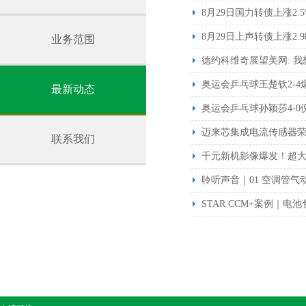
8月29日国力转债上涨2.5
8月29日上声转债上涨2.9
业务范围
德约科维奇展望美网: 
奥运会乒乓球王楚钦2-4
最新动态
奥运会乒乓球孙颖莎4-0
迈来芯集成电流传感器荣获UL
联系我们
千元新机影像爆发！超大圆环
聆听声音｜01 空调管气
STAR CCM+案例｜电