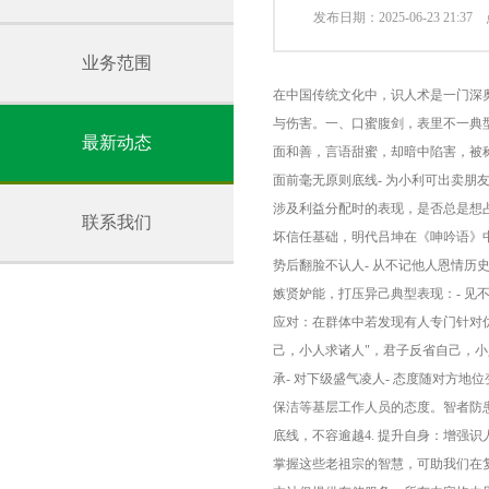
发布日期：2025-06-23 21:3
业务范围
在中国传统文化中，识人术是一门深
与伤害。一、口蜜腹剑，表里不一典型
最新动态
面和善，言语甜蜜，却暗中陷害，被称
面前毫无原则底线- 为小利可出卖朋
涉及利益分配时的表现，是否总是想占
联系我们
坏信任基础，明代吕坤在《呻吟语》中
势后翻脸不认人- 从不记他人恩情历
嫉贤妒能，打压异己典型表现：- 见
应对：在群体中若发现有人专门针对优
己，小人求诸人"，君子反省自己，
承- 对下级盛气凌人- 态度随对方
保洁等基层工作人员的态度。智者防患
底线，不容逾越4. 提升自身：增强
掌握这些老祖宗的智慧，可助我们在